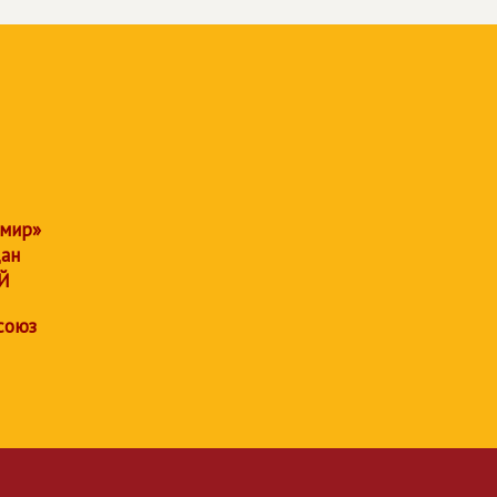
 мир»
дан
Й
союз