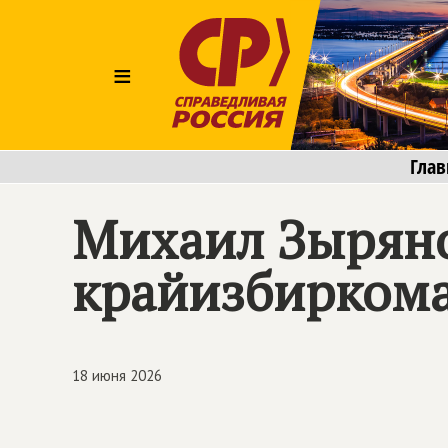
≡
Глав
Михаил Зыряно
крайизбирком
18 июня 2026