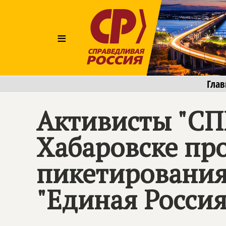
≡
Глав
Активисты "С
Хабаровске пр
пикетирования
"Единая Россия