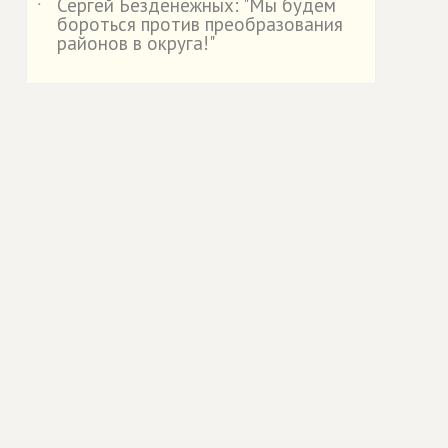
Сергей Безденежных: "Мы будем
˙
бороться против преобразования
районов в округа!"