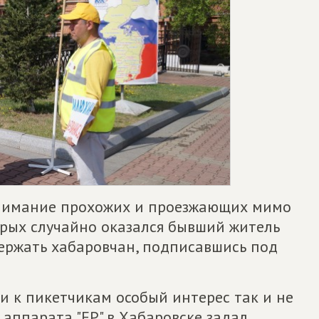
нимание прохожих и проезжающих мимо
орых случайно оказался бывший житель
держать хабаровчан, подписавшись под
и к пикетчикам особый интерес так и не
 аппарата "ЕР" в Хабаровске задал