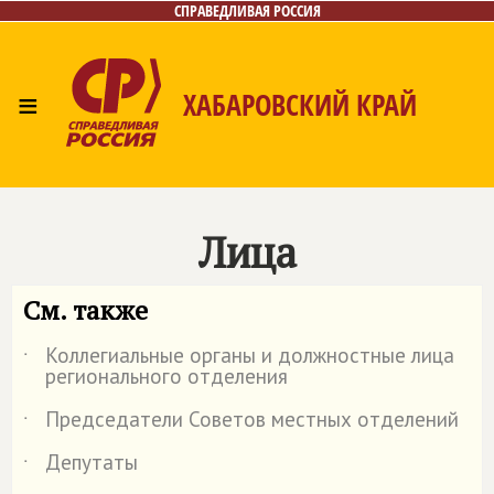
СПРАВЕДЛИВАЯ РОССИЯ
≡
ХАБАРОВСКИЙ КРАЙ
Главная
Новости
Лица
Фото/Видео
Газета
Контакты
Лица
См. также
Коллегиальные органы и должностные лица
˙
регионального отделения
Председатели Советов местных отделений
˙
Депутаты
˙