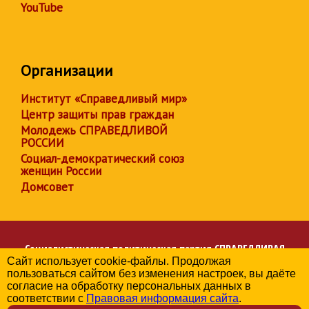
YouTube
Организации
Институт «Справедливый мир»
Центр защиты прав граждан
Молодежь СПРАВЕДЛИВОЙ
РОССИИ
Социал-демократический союз
женщин России
Домсовет
Социалистическая политическая партия
СПРАВЕДЛИВАЯ
Сайт использует cookie-файлы. Продолжая
РОССИЯ
пользоваться сайтом без изменения настроек, вы даёте
Региональное отделение партии в Хабаровском крае
согласие на обработку персональных данных в
© 2006-2026
соответствии с
Правовая информация сайта
.